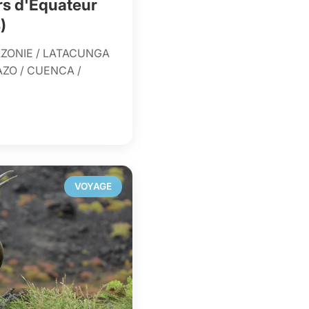
ers d'Équateur
)
AZONIE / LATACUNGA
AZO / CUENCA /
VOYAGE