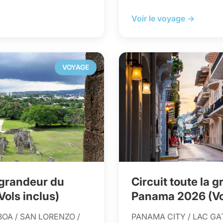
Voir le voyage →
VOYAGE
a grandeur du
Circuit toute la 
ols inclus)
Panama 2026 (Vol
OA / SAN LORENZO /
PANAMA CITY / LAC GA