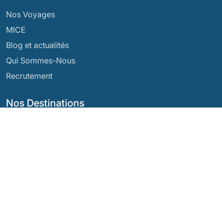
Nos Voyages
MICE
Blog et actualités
Qui Sommes-Nous
Recrutement
Nos Destinations
Argentine
Équateur
Bolivie
Guatemala
Brésil
Mexique
Chili
Panama
Colombie
Pérou
Costa Rica