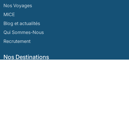
Nos Voyages
MICE
Blog et actualités
Qui Sommes-Nous
Recrutement
Nos Destinations
Argentine
Équateur
Bolivie
Guatemala
Brésil
Mexique
Chili
Panama
Colombie
Pérou
Costa Rica