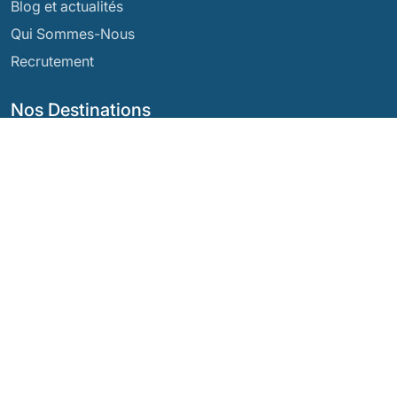
Blog et actualités
Qui Sommes-Nous
Recrutement
Nos Destinations
Argentine
Équateur
Bolivie
Guatemala
Brésil
Mexique
Chili
Panama
Colombie
Pérou
Costa Rica
Nos Réseaux Sociaux