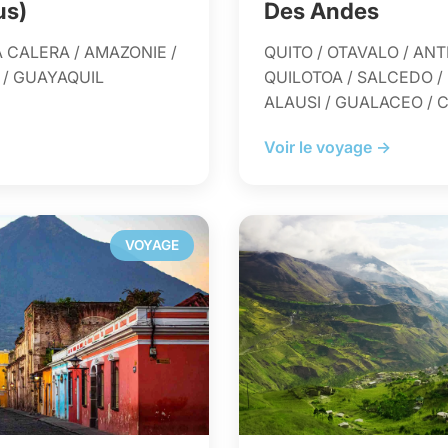
us)
Des Andes
A CALERA / AMAZONIE /
QUITO / OTAVALO / ANT
 / GUAYAQUIL
QUILOTOA / SALCEDO /
ALAUSI / GUALACEO / 
Voir le voyage →
VOYAGE