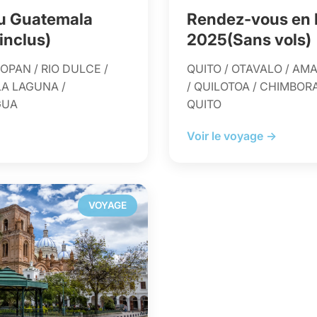
u Guatemala
Rendez-vous en 
inclus)
2025(Sans vols)
OPAN / RIO DULCE /
QUITO / OTAVALO / AM
LA LAGUNA /
/ QUILOTOA / CHIMBOR
GUA
QUITO
Voir le voyage →
VOYAGE