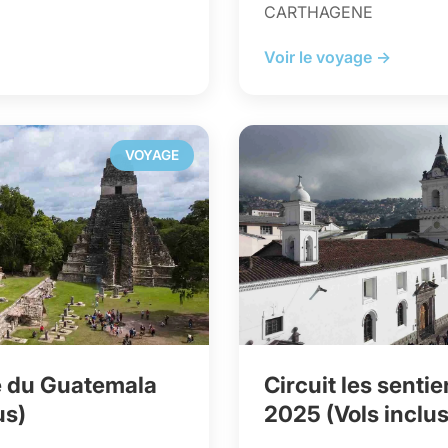
CARTHAGENE
Voir le voyage →
VOYAGE
e du Guatemala
Circuit les senti
us)
2025 (Vols inclus