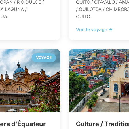
OPAN / RIO DULCE /
QUITO / OTAVALO / AM
LA LAGUNA /
/ QUILOTOA / CHIMBOR
GUA
QUITO
Voir le voyage →
VOYAGE
tiers d'Équateur
Culture / Tradit