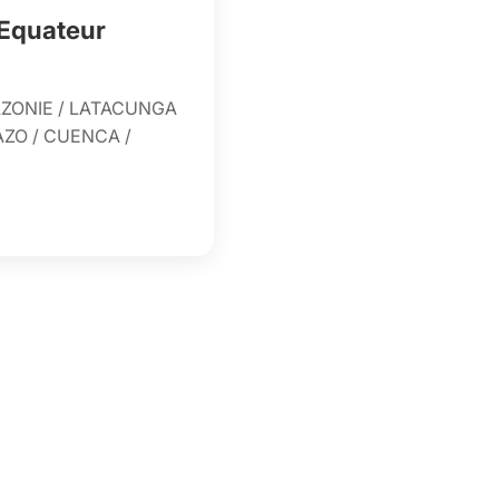
Equateur
AZONIE / LATACUNGA
AZO / CUENCA /