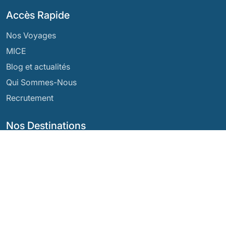
Accès Rapide
Nos Voyages
MICE
Blog et actualités
Qui Sommes-Nous
Recrutement
Nos Destinations
Argentine
Équateur
Bolivie
Guatemala
Brésil
Mexique
Chili
Panama
Colombie
Pérou
Costa Rica