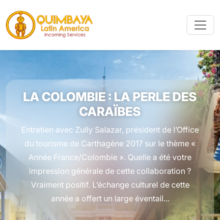
LA COLOMBIE : LA PERLE DES
CARAÏBES
Entretien avec Zully Salazar, président de l’Office
du tourisme de Carthagène 2017 sur le thème «
Année France/Colombie ». Quelle a été votre
impression générale de cette collaboration ?
Vraiment positif. L’échange culturel de cette
année a offert un large éventail...