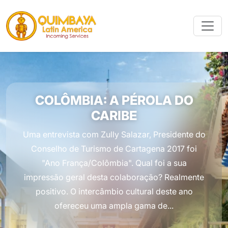
COLÔMBIA: A PÉROLA DO
CARIBE
Uma entrevista com Zully Salazar, Presidente do
Conselho de Turismo de Cartagena 2017 foi
"Ano França/Colômbia". Qual foi a sua
impressão geral desta colaboração? Realmente
positivo. O intercâmbio cultural deste ano
ofereceu uma ampla gama de...