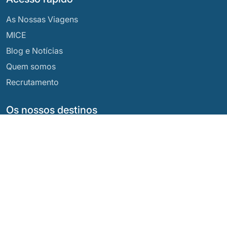
As Nossas Viagens
MICE
Blog e Notícias
Quem somos
Recrutamento
Os nossos destinos
Argentina
Equador
Bolívia
Guatemala
Brasil
México
Chile
Panamá
Colômbia
Peru
Costa Rica