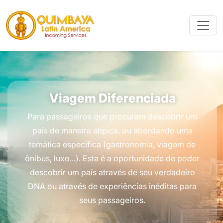
Viagem Diferenciada
Para passageiros que procuram descobrir um
país de maneira atípica, ou abordando uma
temática específica (gastronomia, viagem de
ônibus, luxo...). Esta é a oportunidade de poder
descobrir um país através de seu verdadeiro
DNA ou através de experiências inéditas para
seus passageiros.