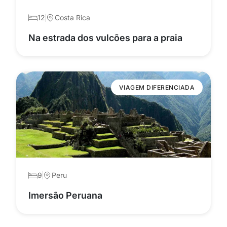
12
Costa Rica
Na estrada dos vulcões para a praia
VIAGEM DIFERENCIADA
9
Peru
Imersão Peruana