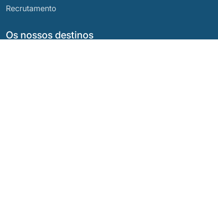
Recrutamento
Os nossos destinos
Argentina
Equador
Bolívia
Guatemala
Brasil
México
Chile
Panamá
Colômbia
Peru
Costa Rica
As Nossas Redes Sociais