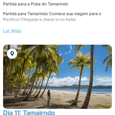
Partida para a Praia do Tamarindo
Partida para Tamarindo Comece sua viagem para o
Pacífico! Chegada e check-in no hotel.
Almoço no hotel com tudo incluído.
Ler Mais
Almoço em um restaurante local.
Pernoite no Hotel Occidental Tamarindo com tudo
incluído.
(Quarto Superior)
Jantar no hotel.
Dia 11: Tamairndo