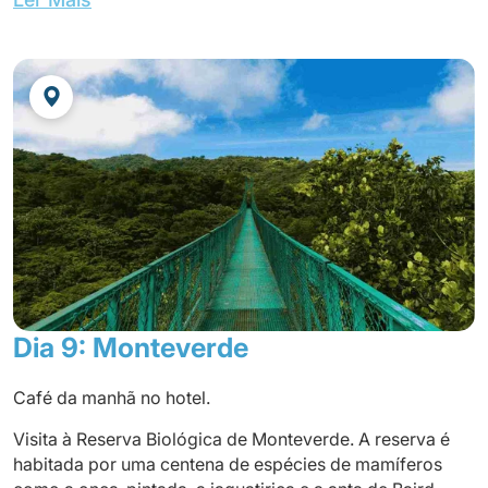
Chegada e check-in no hotel.
Jantar no hotel
OPCIONAL:
Visita ao Refúgio do Gato (Las Pumas) USD. 14.00
P/pessoa
JAGUARUNDI LODGE ou Similar
Dia 9: Monteverde
Café da manhã no hotel.
Visita à Reserva Biológica de Monteverde. A reserva é
habitada por uma centena de espécies de mamíferos