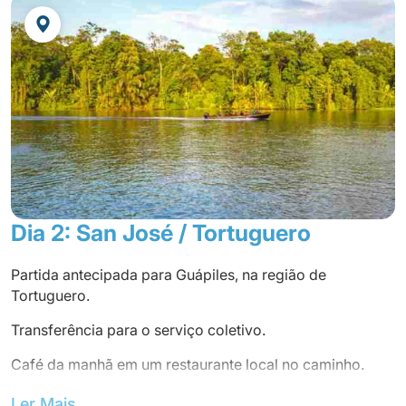
Dia 2: San José / Tortuguero
Partida antecipada para Guápiles, na região de
Tortuguero.
Transferência para o serviço coletivo.
Café da manhã em um restaurante local no caminho.
Durante a excursão em grupo com seu guia de língua
Ler Mais