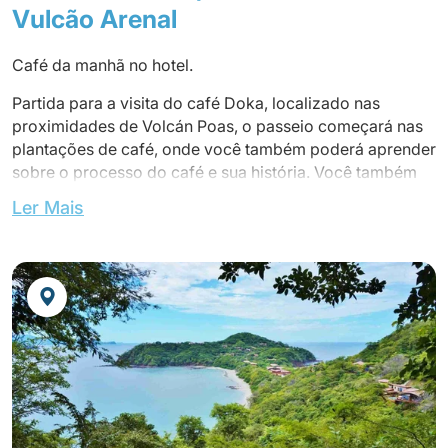
Vulcão Arenal
Café da manhã no hotel.
Partida para a visita do café Doka, localizado nas
proximidades de Volcán Poas, o passeio começará nas
plantações de café, onde você também poderá aprender
sobre o processo do café e sua história. Você também
visitará uma pequena fazenda de borboletas localizada
Ler Mais
ao lado da plantação.
Continue até a cidade de La Fortuna, localizada no sopé
do vulcão Arenal, uma imagem emblemática da Costa
Rica por sua forma cônica perfeita. É uma área
protegida que é um laboratório vivo pela sua riqueza
geológica e geomorfológica, bem como pela
complexidade dos seus processos biológicos. A sua
primeira atividade estava prevista para 1968. Chegada e
check-in no hotel