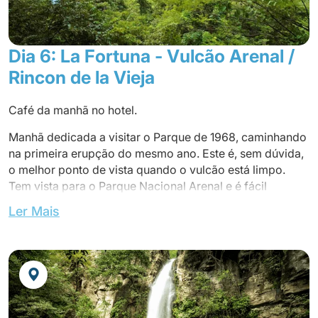
Jantar no restaurante
ARENAL MONTECHIARI ou Similar (Quarto Standard)
Dia 6: La Fortuna - Vulcão Arenal /
Rincon de la Vieja
Café da manhã no hotel.
Manhã dedicada a visitar o Parque de 1968, caminhando
na primeira erupção do mesmo ano. Este é, sem dúvida,
o melhor ponto de vista quando o vulcão está limpo.
Tem vista para o Parque Nacional Arenal e é fácil
observar a rica natureza que rodeia o vulcão. Sua
Ler Mais
principal característica é o cone majestoso e quase
perfeito a uma altitude de 1.670 pés.
Almoço em um restaurante local.
Indo para a região central de Guanacaste, Guanacaste é
a região mais ocidental da Costa Rica, uma região