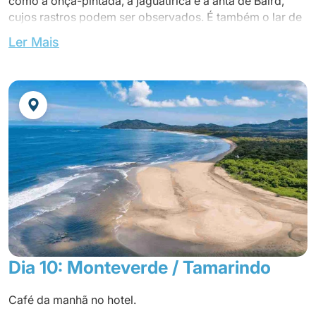
como a onça-pintada, a jaguatirica e a anta de Baird,
cujos rastros podem ser observados. É também o lar de
120 espécies de anfíbios e répteis, bem como mais de
Ler Mais
400 espécies de aves, formando um verdadeiro paraíso
ornitológico.
Almoço em um restaurante local.
Tarde livre.
Jantar no hotel.
Dia 10: Monteverde / Tamarindo
Café da manhã no hotel.