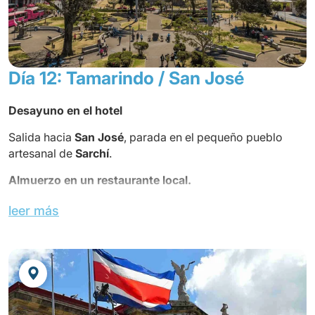
Día 12: Tamarindo / San José
Desayuno en el hotel
Salida hacia
San José
, parada en el pequeño pueblo
artesanal de
Sarchí
.
Almuerzo en un restaurante local.
Visita
Grecia
y su iglesia de metal
leer más
Llegada y check-in en el hotel.
Cena en un restaurante local.
SLEEP INN SAN JOSE o similar