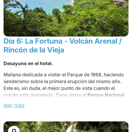
Nacional 1968. Llegada y check-in en el hotel
Cena en el restaurante
ARENAL MONTECHIARI o similar
(Habitación Estándar)
Día 6: La Fortuna - Volcán Arenal /
Rincón de la Vieja
Desayuno en el hotel.
Mañana dedicada a visitar el Parque de 1968, haciendo
senderismo sobre la primera erupción del mismo año.
Este es, sin duda, el mejor punto de vista cuando el
volcán está despejado. Tiene vistas al
Parque Nacional
Arenal
y es fácil observar la rica naturaleza que rodea el
leer más
volcán. Su característica principal es el majestuoso cono
casi perfecto a una altura de 1,670 pies.
Almuerzo en un restaurante local.