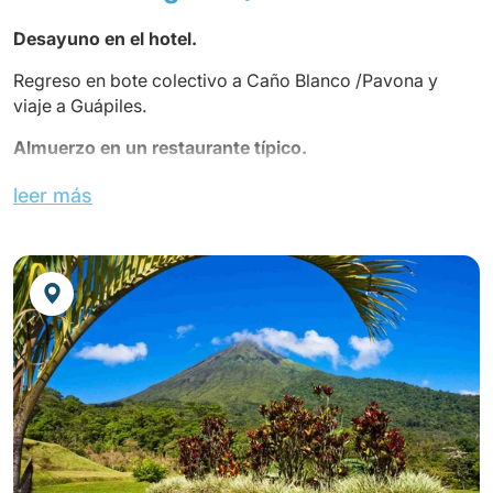
Desayuno en el hotel.
Regreso en bote colectivo a Caño Blanco /Pavona y
viaje a Guápiles.
Almuerzo en un restaurante típico.
Llegada a San José y check-in en el hotel.
leer más
Tarde libre
para descansar o disfrutar descubriendo la
capital San José a tu ritmo
Cena en el hotel.
SLEEP INN SAN JOSE o similar
(Habitación Estándar)