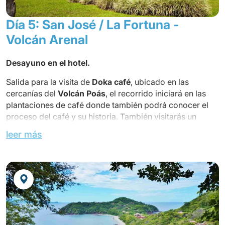
Día 5: San José / La Fortuna -
Volcán Arenal
Desayuno en el hotel.
Salida para la visita de
Doka
café
, ubicado en las
cercanías del
Volcán Poás
, el recorrido iniciará en las
plantaciones de café donde también podrá conocer el
proceso del café y su historia. También visitarás un
pequeño mariposario ubicado al lado de la plantación.
leer más
Continúa hasta el pueblo de
La
Fortuna
, ubicado a los
pies del Volcán Arenal, imagen emblemática de Costa
Rica por su perfecta forma cónica. Es un área protegida
que es un laboratorio vivo por su riqueza geológica y
geomorfológica, así como por la complejidad de sus
procesos biológicos.
Su primera actividad esta prevista para el Parque