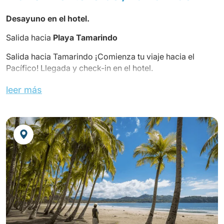
Desayuno en el hotel.
Salida hacia
Playa Tamarindo
Salida hacia Tamarindo ¡Comienza tu viaje hacia el
Pacífico! Llegada y check-in en el hotel.
Almuerzo en el hotel en régimen de todo incluido.
leer más
Almuerzo en un restaurante local.
Noche en el
Hotel Occidental Tamarindo
en régimen de
todo incluido.
(Habitación Superior)
Cena en el hotel.