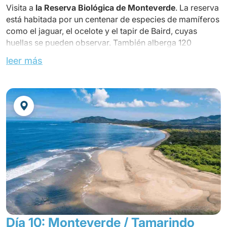
Visita a
la Reserva Biológica de Monteverde
. La reserva
está habitada por un centenar de especies de mamíferos
como el jaguar, el ocelote y el tapir de Baird, cuyas
huellas se pueden observar. También alberga 120
especies de anfibios y reptiles, así como más de 400
leer más
especies de aves, formando un verdadero paraíso
ornitológico.
Almuerzo en un restaurante local.
Tarde libre.
Cena
en el hotel.
Día 10: Monteverde / Tamarindo