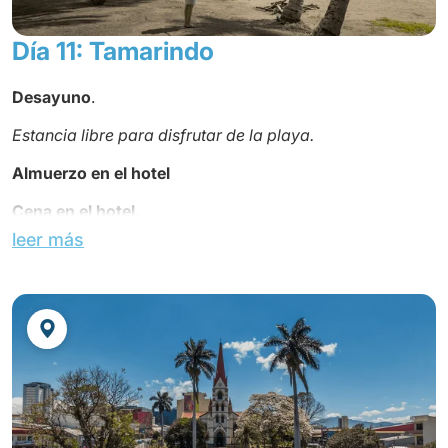
Día 11: Tamarindo
Desayuno
.
Estancia libre para disfrutar de la playa.
Almuerzo en el hotel
Cena en el hotel.
leer más
Noche en el
Hotel Occidental Tamarindo
en régimen de
todo incluido.
(Habitación Superior)