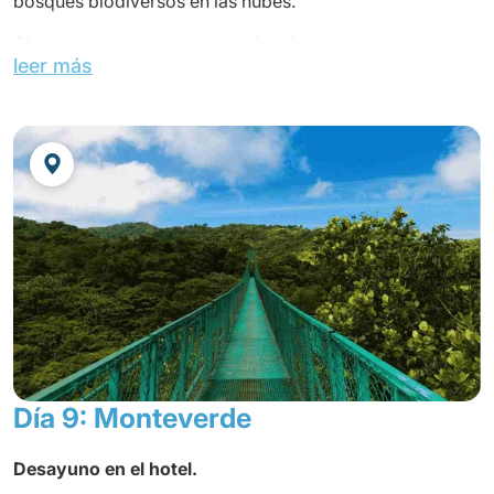
bosques biodiversos en las nubes.
Almuerzo en un restaurante local.
leer más
Llegada y check-in en el hotel.
Cena en el hotel
OPCIONAL:
Visita al Refugio de Gatos (Las Pumas) USD. 14.00
P/persona
JAGUARUNDI LODGE o similar
Día 9: Monteverde
Desayuno en el hotel.