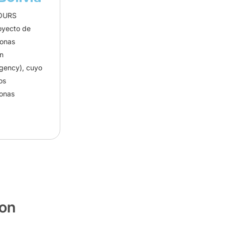
TOURS
oyecto de
zonas
an
Agency), cuyo
os
zonas
Con