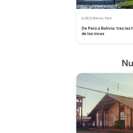
16
Bolivia, Perú
De Perú a Bolivia: tras las 
de los incas
Nu