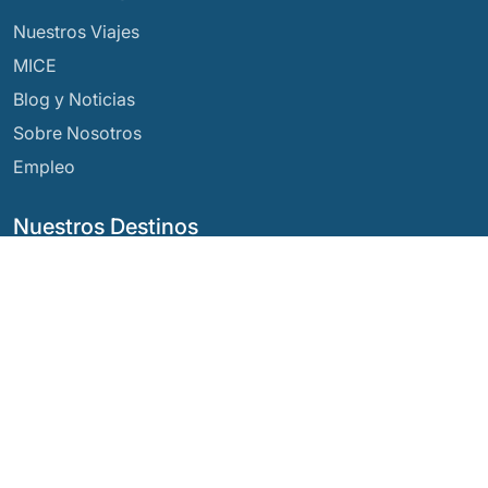
Nuestros Viajes
MICE
Blog y Noticias
Sobre Nosotros
Empleo
Nuestros Destinos
Argentina
Ecuador
Bolivia
Guatemala
Brasil
México
Chile
Panamá
Colombia
Perú
Costa Rica