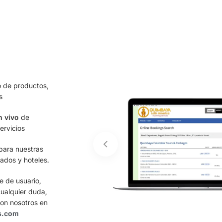
o de productos,
s
n vivo
de
ervicios
ara nuestras
slados y hoteles.
 de usuario,
ualquier duda,
on nosotros en
s.com