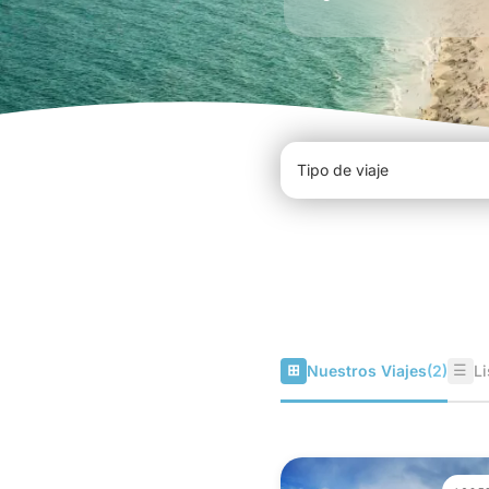
⊞
☰
Nuestros Viajes
(2)
Li