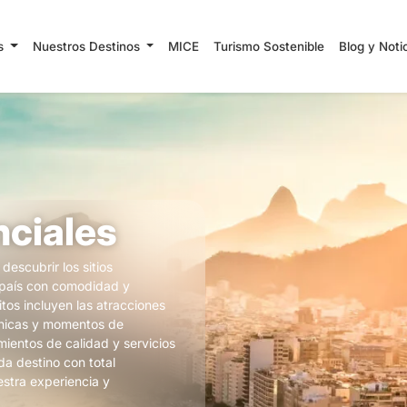
es
Nuestros Destinos
MICE
Turismo Sostenible
Blog y Noti
nciales
descubrir los sitios
 país con comodidad y
itos incluyen las atracciones
únicas y momentos de
amientos de calidad y servicios
da destino con total
estra experiencia y