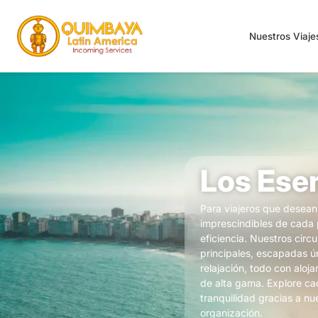
Nuestros Viaj
Los Ese
Para viajeros que desean 
imprescindibles de cada
eficiencia. Nuestros circu
principales, escapadas 
relajación, todo con aloj
de alta gama. Explore ca
tranquilidad gracias a nu
organización.