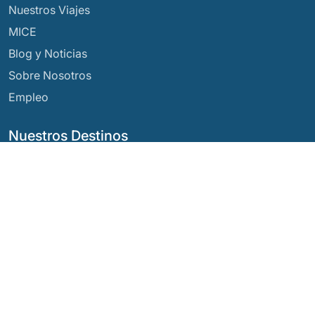
Nuestros Viajes
MICE
Blog y Noticias
Sobre Nosotros
Empleo
Nuestros Destinos
Argentina
Ecuador
Bolivia
Guatemala
Brasil
México
Chile
Panamá
Colombia
Perú
Costa Rica
Nuestras Redes Sociales