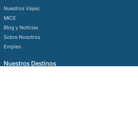
Nuestros Viajes
MICE
Blog y Noticias
Sobre Nosotros
Empleo
Nuestros Destinos
Argentina
Ecuador
Bolivia
Guatemala
Brasil
México
Chile
Panamá
Colombia
Perú
Costa Rica