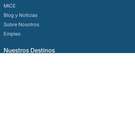
MICE
Blog y Noticias
Sobre Nosotros
Empleo
Nuestros Destinos
Argentina
Ecuador
Bolivia
Guatemala
Brasil
México
Chile
Panamá
Colombia
Perú
Costa Rica
Nuestras Redes Sociales