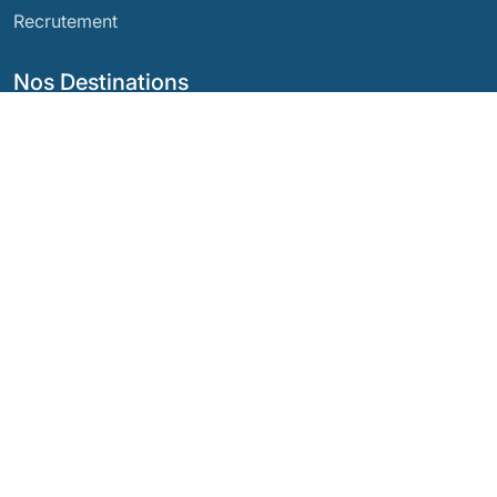
Recrutement
Nos Destinations
Argentine
Équateur
Bolivie
Guatemala
Brésil
Mexique
Chili
Panama
Colombie
Pérou
Costa Rica
Nos Réseaux Sociaux