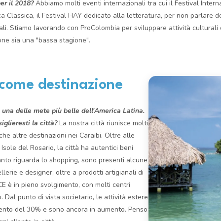
er il 2018?
Abbiamo molti eventi internazionali tra cui il Festival Inte
sica Classica, il Festival HAY dedicato alla letteratura, per non parlare 
li. Stiamo lavorando con ProColombia per sviluppare attività culturali d
ne sia una "bassa stagione".
come destinazione
una delle mete più belle dell'America Latina.
iglieresti la città?
La nostra città riunisce molti
che altre destinazioni nei Caraibi. Oltre alle
sole del Rosario, la città ha autentici beni
quanto riguarda lo shopping, sono presenti alcune
llerie e designer, oltre a prodotti artigianali di
ICE è in pieno svolgimento, con molti centri
. Dal punto di vista societario, le attività estere
ento del 30% e sono ancora in aumento. Penso