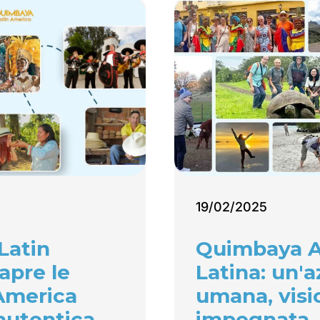
19/02/2025
Latin
Quimbaya 
apre le
Latina: un'
’America
umana, visi
 autentica
impegnata