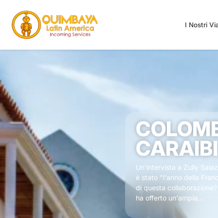
I Nostri V
COLOMBI
CARAIBI
Un'intervista a Zully Sala
è stato "l'anno della Fran
di questa collaborazione?
ha offerto un'ampia...