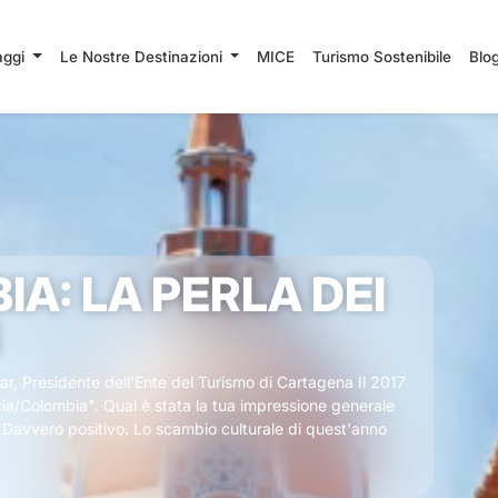
iaggi
Le Nostre Destinazioni
MICE
Turismo Sostenibile
Blo
A: LA PERLA DEI
zar, Presidente dell'Ente del Turismo di Cartagena Il 2017
cia/Colombia". Qual è stata la tua impressione generale
 Davvero positivo. Lo scambio culturale di quest'anno