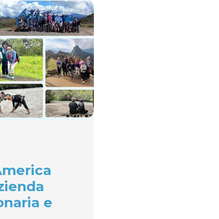
America
azienda
onaria e