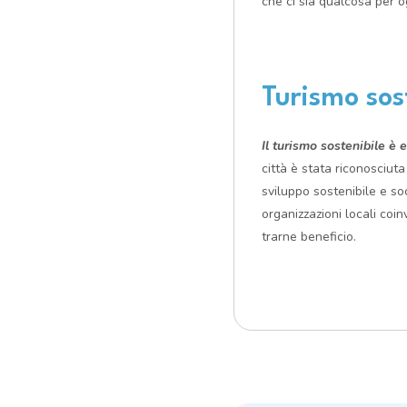
che ci sia qualcosa per og
Turismo sos
Il turismo sostenibile è
città è stata riconosciu
sviluppo sostenibile e soc
organizzazioni locali coin
trarne beneficio.