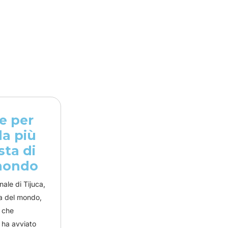
re per
la più
sta di
mondo
ale di Tijuca,
na del mondo,
, che
ha avviato