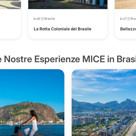
6
Brasile
7
Bra
La Rotta Coloniale del Brasile
Bellezze
 Nostre Esperienze MICE in Brasi