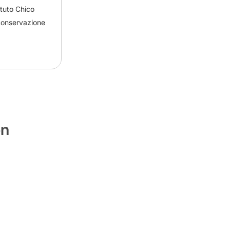
ituto Chico
conservazione
on