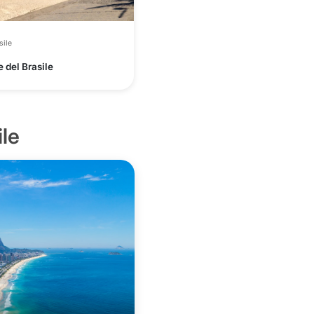
sile
 del Brasile
le