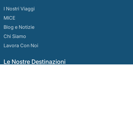
I Nostri Viaggi
MICE
Blog e Notizie
Chi Siamo
Lavora Con Noi
Le Nostre Destinazioni
Argentina
Ecuador
Bolivia
Guatemala
Brasile
Messico
Cile
Panama
Colombia
Perù
Costa Rica