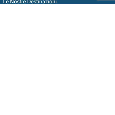
Le Nostre Destinazioni
Argentina
Ecuador
Bolivia
Guatemala
Brasile
Messico
Cile
Panama
Colombia
Perù
Costa Rica
I Nostri Social Network
© Diritto d'autore
2026 - Quimbaya Latin America