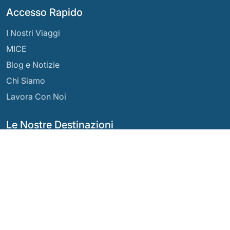
Accesso Rapido
I Nostri Viaggi
MICE
Blog e Notizie
Chi Siamo
Lavora Con Noi
Le Nostre Destinazioni
Argentina
Ecuador
Bolivia
Guatemala
Brasile
Messico
Cile
Panama
Colombia
Perù
Costa Rica