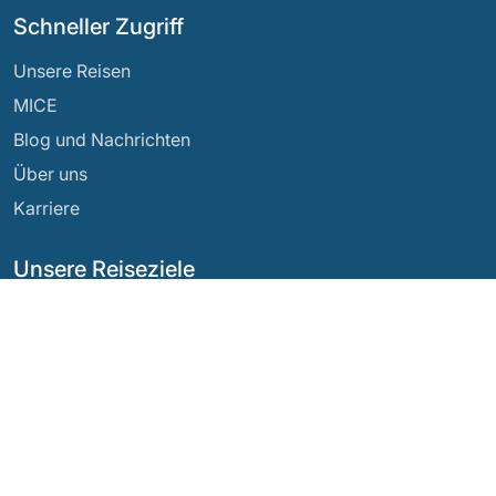
Schneller Zugriff
Unsere Reisen
MICE
Blog und Nachrichten
Über uns
Karriere
Unsere Reiseziele
Argentinien
Ecuador
Bolivien
Guatemala
Brasilien
Mexiko
Chile
Panama
Kolumbien
Peru
Costa Rica