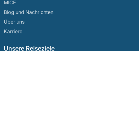
MICE
Blog und Nachrichten
Über uns
Karriere
Unsere Reiseziele
Argentinien
Ecuador
Bolivien
Guatemala
Brasilien
Mexiko
Chile
Panama
Kolumbien
Peru
Costa Rica
Unsere sozialen Netzwerke