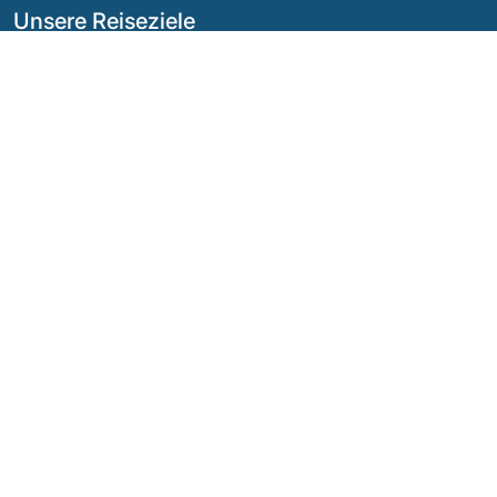
Unsere Reiseziele
Argentinien
Ecuador
Bolivien
Guatemala
Brasilien
Mexiko
Chile
Panama
Kolumbien
Peru
Costa Rica
Unsere sozialen Netzwerke
© Urheberrecht
2026 - Quimbaya Latin America