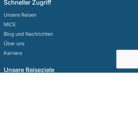
Schneller Zugriff
Unsere Reisen
MICE
Blog und Nachrichten
Über uns
Karriere
Unsere Reiseziele
Argentinien
Ecuador
Bolivien
Guatemala
Brasilien
Mexiko
Chile
Panama
Kolumbien
Peru
Costa Rica