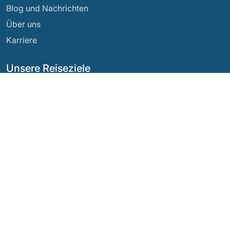
Blog und Nachrichten
Über uns
Karriere
Unsere Reiseziele
Argentinien
Ecuador
Bolivien
Guatemala
Brasilien
Mexiko
Chile
Panama
Kolumbien
Peru
Costa Rica
Unsere sozialen Netzwerke