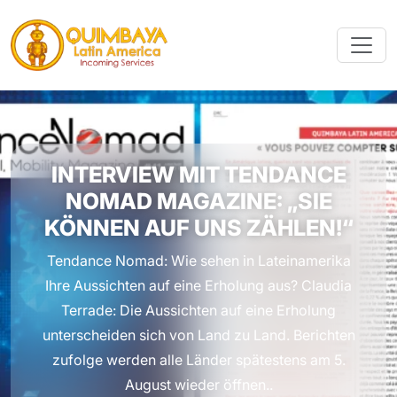
INTERVIEW MIT TENDANCE
NOMAD MAGAZINE: „SIE
KÖNNEN AUF UNS ZÄHLEN!“
Tendance Nomad: Wie sehen in Lateinamerika
Ihre Aussichten auf eine Erholung aus? Claudia
Terrade: Die Aussichten auf eine Erholung
unterscheiden sich von Land zu Land. Berichten
zufolge werden alle Länder spätestens am 5.
August wieder öffnen..