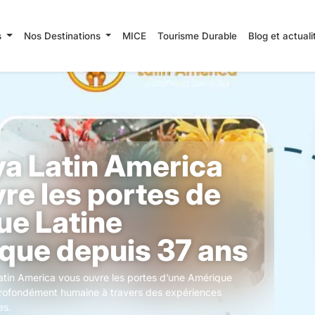
s
Nos Destinations
MICE
Tourisme Durable
Blog et actual
a Latin America
re les portes de
ue Latine
que depuis 37 ans
tin America vous ouvre les portes d’une Amérique
t profondément humaine à travers des expériences
es.