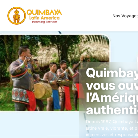
Nos Voyage
Quimbay
vous ouv
l’Amériq
authenti
Depuis 1987, Quimbaya La
latine vraie, vibrante, e
immersives et responsabl