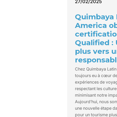
27/02/2025
Quimbaya 
America ob
certificati
Qualified :
plus vers 
responsab
Chez Quimbaya Latin
toujours eu à cœur d
expériences de voyag
respectant les culture
minimisant notre imp
Aujourd’hui, nous so
une nouvelle étape d
pour un tourisme plus 