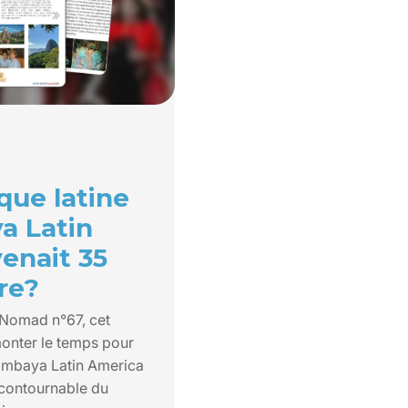
ique latine
a Latin
enait 35
re?
 Nomad n°67, cet
emonter le temps pour
imbaya Latin America
ncontournable du