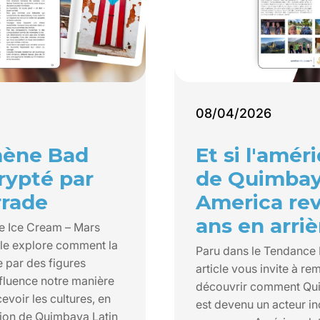
08/04/2026
ène Bad
Et si l'amér
rypté par
de Quimbay
rrade
America rev
ans en arriè
e Ice Cream – Mars
icle explore comment la
Paru dans le Tendance
e par des figures
article vous invite à r
luence notre manière
découvrir comment Qu
evoir les cultures, en
est devenu un acteur i
sion de Quimbaya Latin