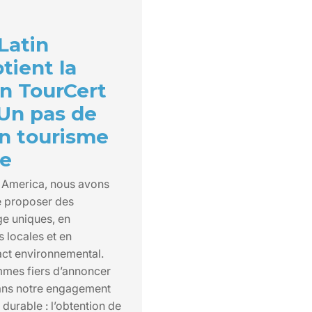
Latin
tient la
on TourCert
 Un pas de
un tourisme
le
 America, nous avons
e proposer des
e uniques, en
s locales et en
act environnemental.
mmes fiers d’annoncer
ans notre engagement
durable : l’obtention de