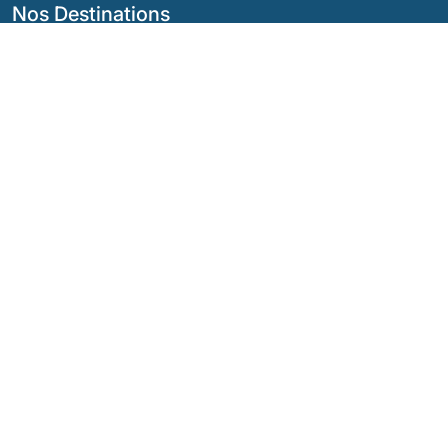
Nos Destinations
Argentine
Équateur
Bolivie
Guatemala
Brésil
Mexique
Chili
Panama
Colombie
Pérou
Costa Rica
Nos Réseaux Sociaux
© Copyright
2026 - Quimbaya Latin America