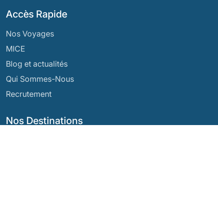
Accès Rapide
Nos Voyages
MICE
Blog et actualités
Qui Sommes-Nous
Recrutement
Nos Destinations
Argentine
Équateur
Bolivie
Guatemala
Brésil
Mexique
Chili
Panama
Colombie
Pérou
Costa Rica