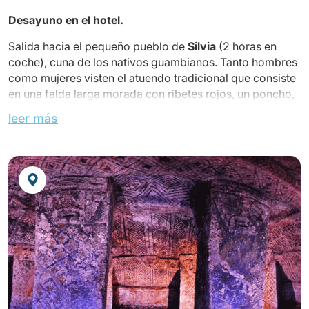
Desayuno en el hotel.
Salida hacia el pequeño pueblo de
Silvia
(2 horas en
coche), cuna de los nativos guambianos. Tanto hombres
como mujeres visten el atuendo tradicional que consiste
en una falda larga morada con ribetes rojos, un poncho,
una bufanda con rayas de colores y un sombrero. Los
leer más
guambianos viven en aldeas comunitarias en las afueras
de la ciudad, desde donde bajan todos los martes al
mercado para vender su cosecha. Visita el mercado
donde también podrás encontrar artesanías locales.
Almuerzo en un restaurante local.
Continuación hacia
Popayán
. Llegada y check-in en el
Hotel
CAMINO REAL*** o LA PLAZUELA***.
Recorrido a pie por
el centro histórico
. El paseo por la
zona colonial de la ciudad conocida como la Ciudad
Blanca es una oportunidad para descubrir la Casa Museo