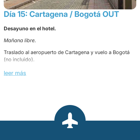
Día 15: Cartagena / Bogotá OUT
Desayuno en el hotel.
Mañana libre.
Traslado al aeropuerto de Cartagena y vuelo a Bogotá
(no incluido).
Almuerzo libre.
leer más
Asistencia con los trámites de embarque. Vuelo de ida
y
vuelta (no incluido).
FIN DE NUESTROS SERVICIOS.