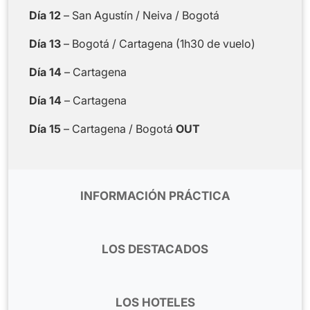
Día 12
– San Agustín / Neiva / Bogotá
Día 13
– Bogotá / Cartagena (1h30 de vuelo)
Día 14
– Cartagena
Día 14
– Cartagena
Día 15
– Cartagena / Bogotá
OUT
INFORMACIÓN PRÁCTICA
Vuelos:
Este tour incluye 4 vuelos domésticos
Bogotá/ Cali – Neiva/ Bogotá/ Cartagena/
LOS DESTACADOS
Bogotá, no incluidos en el programa. Sin
embargo, los vuelos internacionales (AirFrance,
Asistencia durante todo el viaje por parte de
Iberia) y los vuelos domésticos (Latam, Avianca)
nuestro equipo in situ,
todos ellos
LOS HOTELES