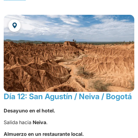
gente de la alta sociedad de la época. Hay muchas
tumbas de piedra tallada y sarcófagos, siempre
custodiados por dos "Mesitas".
Almuerzo en un restaurante local.
Luego partimos hacia
la cascada del Salto del Mortiño
,
una de las más impresionantes del país. Desde lo alto de
sus 180m, se encuentra en medio de los majestuosos y
verdes paisajes del macizo de los Andes. Regreso al
hotel.
Cena
y alojamiento en el hotel
Día 12: San Agustín / Neiva / Bogotá
Desayuno en el hotel.
Salida hacia
Neiva
.
Almuerzo en un restaurante local.