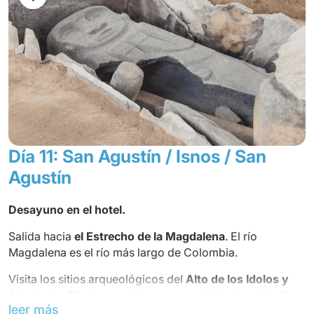
Almuerzo en un restaurante local.
Cabalgata
a los sitios arqueológicos de El Tablón y La
Chaquirá. Este paseo es una invitación a los placeres de
los sentidos en el corazón de una naturaleza preservada
a través de los magníficos paisajes del macizo
colombiano. Regreso al hotel.
Cena
y alojamiento en el hotel.
Día 11: San Agustín / Isnos / San
Agustín
Desayuno en el hotel.
Salida hacia
el Estrecho de la Magdalena
. El río
Magdalena es el río más largo de Colombia.
Visita los sitios arqueológicos del
Alto de los Idolos y
Alto de las Piedras
, un sitio ceremonial similar al de San
leer más
Agustín con la diferencia de que aquí se enterraba a la