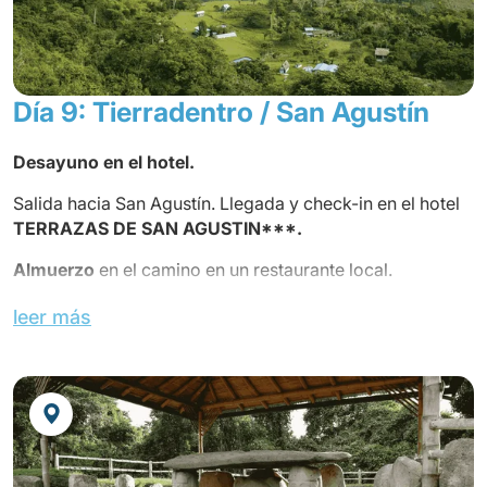
por la UNESCO en 1995. Salida para una caminata donde
se encuentran las tumbas de los "hipógeos", donde la
civilización que habitaba el lugar enterraba a sus
muertos después de cremarlos.
Día 9: Tierradentro / San Agustín
Cena
y alojamiento en el hotel.
Desayuno en el hotel.
Salida hacia San Agustín. Llegada y check-in en el hotel
TERRAZAS DE SAN AGUSTIN***.
Almuerzo
en el camino en un restaurante local.
Cena
y alojamiento en el hotel.
leer más