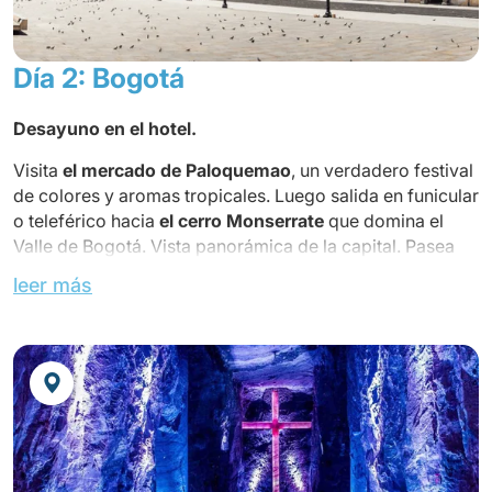
Día 2: Bogotá
Desayuno en el hotel.
Visita
el mercado de Paloquemao
, un verdadero festival
de colores y aromas tropicales. Luego salida en funicular
o teleférico hacia
el cerro Monserrate
que domina el
Valle de Bogotá. Vista panorámica de la capital. Pasea
por el barrio histórico, La Candelaria, y descubre todas
leer más
las casonas e iglesias de los siglos XVIII y XIX: primero,
visita la iglesia de El Carmen, construida en estilo
morisco, luego pasa por el Palacio de Nariño, sede del
gobierno, y las iglesias de San Agustín y Santa Clara que
datan de la época colonial. Llegada a
la Plaza Bolíva
r,
corazón de la ciudad histórica, rodeada por el Capitolio
Nacional, la Catedral Primada, la Capilla del Sagrario,
etc.