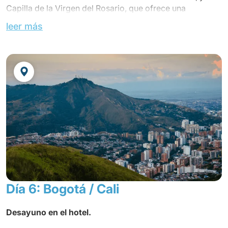
Capilla de la Virgen del Rosario, que ofrece una
exuberante arquitectura, un magnífico ejemplo de arte
leer más
de estilo barroco.
La estatua de
la Virgen del Rosario
tiene incrustaciones
de nácar y está vestida de espejos.
Salida hacia
Bogotá
.
Almuerzo en un restaurante local en el camino.
Llegada y check-in en el hotel
BH BICENTENARIO *** o
similar.
Cena por su cuenta.
Noche en el hotel.
Día 6: Bogotá / Cali
Desayuno en el hotel.