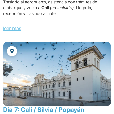
Traslado al aeropuerto, asistencia con trámites de
embarque y vuelo a
Cali
(no incluido).
Llegada,
recepción y traslado al hotel.
Almuerzo en el hotel.
leer más
Visita la ciudad, empezando por
la Plaza de Caicedo
donde se encuentra la estatua del héroe de Cali, Joaquín
de Caicedo y Cuero, la Catedral, el Palacio Nacional y la
iglesia de "La Ermita", de estilo gótico, construida en
1939. El recorrido continúa con la estatua del fundador
de Cali, Sebastián de Belalcázar, ubicada en la parte
elevada del Parque Municipal Acueducto. Este mirador
ofrece una magnífica vista de la ciudad. Finalizamos este
recorrido con la Iglesia de San Antonio, con vistas a la
zona más popular de lo que se conoce como Cali Vieja.
Regreso al hotel.
Cena
y alojamiento en el hotel.
Día 7: Cali / Silvia / Popayán