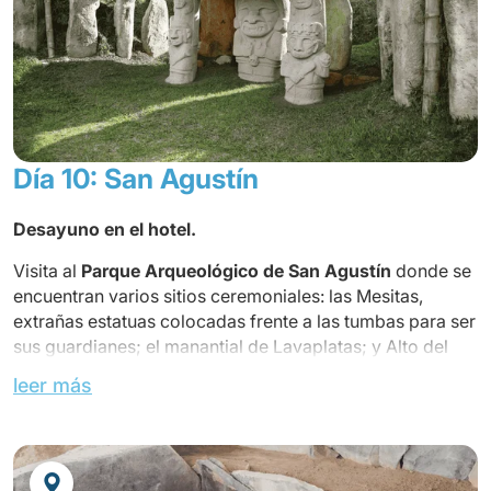
Día 10: San Agustín
Desayuno en el hotel.
Visita al
Parque Arqueológico de San Agustín
donde se
encuentran varios sitios ceremoniales: las Mesitas,
extrañas estatuas colocadas frente a las tumbas para ser
sus guardianes; el manantial de Lavaplatas; y Alto del
Lavaplatas ubicado en la cima del cerro. A la entrada del
leer más
parque, se creó el Bosque de las Estatuas, colocado a lo
largo de un recorrido de unos 600 metros, así como un
pequeño museo arqueológico con algunos objetos de
época.