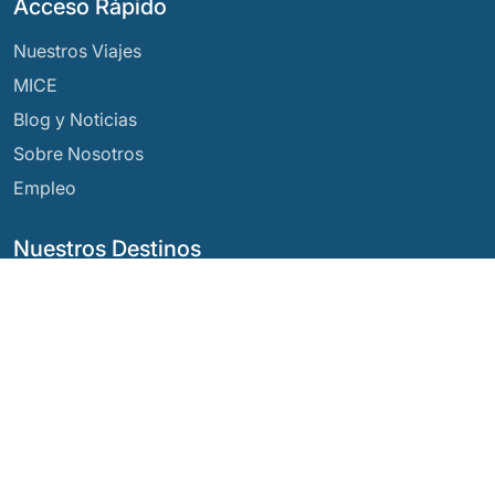
Acceso Rápido
Nuestros Viajes
MICE
Blog y Noticias
Sobre Nosotros
Empleo
Nuestros Destinos
Argentina
Ecuador
Bolivia
Guatemala
Brasil
México
Chile
Panamá
Colombia
Perú
Costa Rica