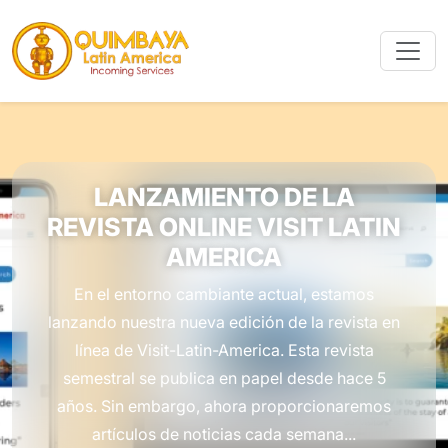
LANZAMIENTO DE LA
REVISTA ONLINE VISIT LATIN
AMERICA
En el entorno cambiante actual, estamos
lanzando nuestra nueva edición de la revista en
línea de Visit-Latin-America. Esta revista
semestral se publica en papel desde hace 5
años. Sin embargo, ahora proporcionaremos
artículos de noticias cada semana...