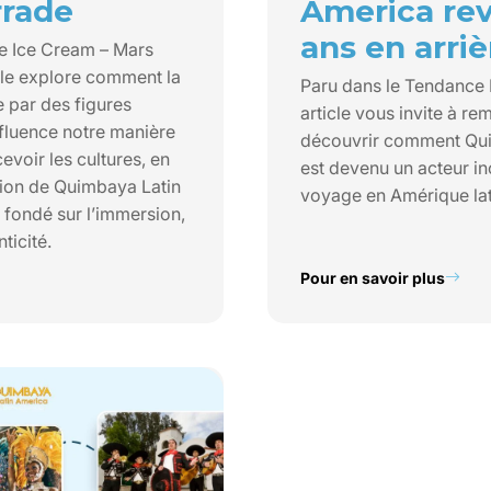
rrade
America rev
ans en arriè
e Ice Cream – Mars
icle explore comment la
Paru dans le Tendance
e par des figures
article vous invite à r
luence notre manière
découvrir comment Qu
evoir les cultures, en
est devenu un acteur i
sion de Quimbaya Latin
voyage en Amérique lat
 fondé sur l’immersion,
ticité.
Pour en savoir plus