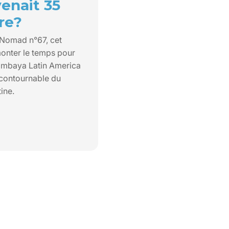
enait 35
re?
 Nomad n°67, cet
emonter le temps pour
imbaya Latin America
ncontournable du
ine.