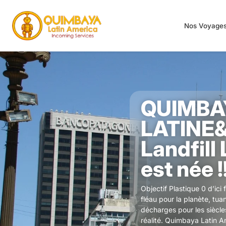
Nos Voyage
QUIMBA
LATINE&n
Landfill
est née !
Objectif Plastique 0 d’ici
fléau pour la planète, tua
décharges pour les siècle
réalité. Quimbaya Latin A