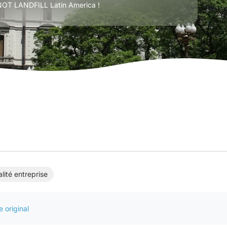
 NOT LANDFILL Latin America !
lité entreprise
le original