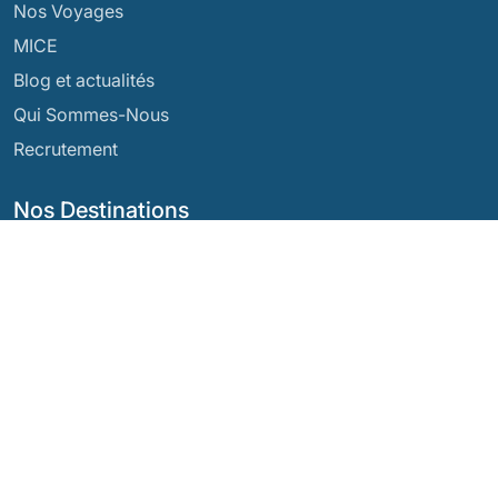
Nos Voyages
MICE
Blog et actualités
Qui Sommes-Nous
Recrutement
Nos Destinations
Argentine
Équateur
Bolivie
Guatemala
Brésil
Mexique
Chili
Panama
Colombie
Pérou
Costa Rica
Nos Réseaux Sociaux