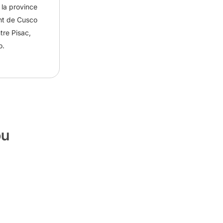
e la province
nt de Cusco
tre Pisac,
o.
ou