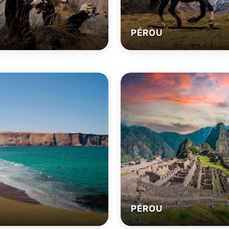
PÉROU
PÉROU