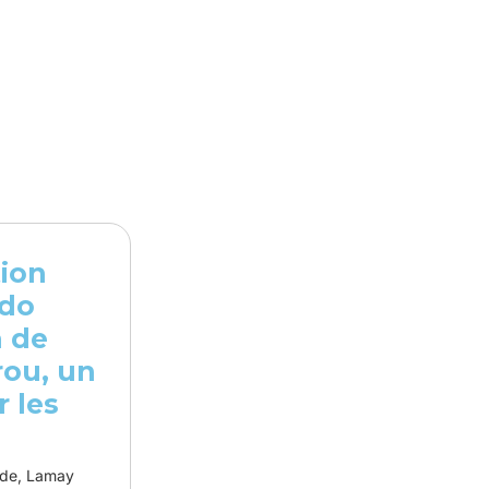
tion
do
 de
ou, un
r les
tude, Lamay