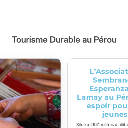
Tourisme Durable au Pérou
L’Associa
Sembran
Esperanza
Lamay au Pér
espoir pou
jeunes
Situé à 2941 mètres d'alti