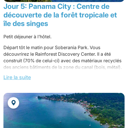
Jour 5: Panama City : Centre de
découverte de la forêt tropicale et
île des singes
Petit déjeuner à l’hôtel.
Départ tôt le matin pour Soberania Park. Vous
découvrirez le Rainforest Discovery Center. Il a été
construit (70% de celui-ci) avec des matériaux recyclés
des anciens bâtiments de la zone du canal (bois, métal).
Vous pouvez monter une tour de 30 mètres où vous
Lire la suite
pourrez profiter d’une belle vue sur la jungle et observer
de nombreuses espèces d’oiseaux et d’autres animaux.
Nous continuerons notre observation de la nature
fascinante du parc de la Soberania le long de la célèbre
« route du pipeline », un itinéraire légendaire pour les
ornithologues amateurs, mais où vous pourrez
également apercevoir de nombreux mammifères (singes
hurleurs, capucins, tamarins, paresseux, fourmiliers,