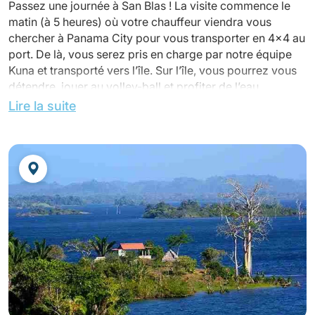
Passez une journée à San Blas ! La visite commence le
matin (à 5 heures) où votre chauffeur viendra vous
chercher à Panama City pour vous transporter en 4x4 au
port. De là, vous serez pris en charge par notre équipe
Kuna et transporté vers l’île. Sur l’île, vous pourrez vous
détendre, jouer au volley-ball et profiter de l’eau
cristalline et chaude!
Lire la suite
Déjeuner sur l’île !
Vous visiterez les piscines naturelles "piscinas naturales"
et 2 îles.
Retour à l’hôtel en fin d’après-midi.
Dîner non inclus et nuit à votre hôtel.