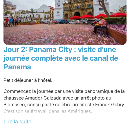
Jour 2: Panama City : visite d’une
journée complète avec le canal de
Panama
Petit déjeuner à l’hôtel.
Commencez la journée par une visite panoramique de la
chaussée Amador Calzada avec un arrêt photo au
Biomuseo, conçu par le célèbre architecte Franck Gehry.
C’est son seul travail dans les Amériques.
Lire la suite
Découverte du quartier colonial de Casco Antiguo,
inscrit au patrimoine mondial de l’UNESCO. Promenez-