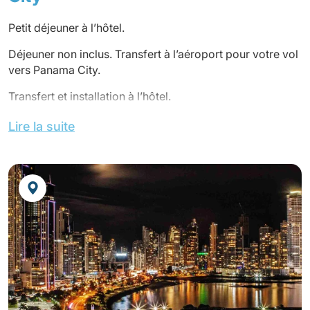
atteindre un diamètre de 50 centimètres à l’âge adulte.
Petit déjeuner à l’hôtel.
Dîner non inclus, et nuit à l’hôtel.
Déjeuner non inclus. Transfert à l’aéroport pour votre vol
vers Panama City.
Transfert et installation à l’hôtel.
Dîner non inclus, et nuit à l’hôtel.
Lire la suite