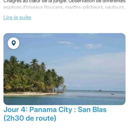
Chagres au cœur de la jungle. Observation de différentes
espèces d’oiseaux (toucans, martins-pêcheurs, vautours,
etc.) et d’autres animaux pendant le voyage. Rencontrez
Lire la suite
la communauté Embera pour connaître leur mode de vie.
Pendant votre balade dans la forêt, vous apprendrez à
reconnaître, à l'aide de votre guide local, les plantes
pour se nourrir, se soigner et s’habiller. Présentation de
leurs danses traditionnelles, de leur body painting réalisé
avec le fruit Tagua et de leur artisanat.
Déjeuner dans la communauté.
Retour à l’hôtel en fin d’après-midi.
Dîner non inclus et nuit à votre hôtel.
Dîner seul et nuit à l’hôtel.
Jour 4: Panama City : San Blas
(2h30 de route)