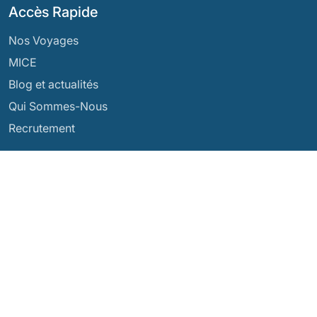
Accès Rapide
Nos Voyages
MICE
Blog et actualités
Qui Sommes-Nous
Recrutement
Nos Destinations
Argentine
Équateur
Bolivie
Guatemala
Brésil
Mexique
Chili
Panama
Colombie
Pérou
Costa Rica