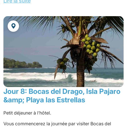
Lire la suite
promenades très intéressantes telles que la Cayman
Walk où vous pouvez voir des animaux sauvages dans
leur environnement naturel ou les tours qui font
découvrir les plantes médicinales, une grotte,
batsmouse, ou une cascade naturelle. Au cours de ces
balades, vous serez accompagné d’un guide du village
qui vous transmettra tout son savoir.
Dîner non inclus, et nuit à l’hôtel.
Jour 8: Bocas del Drago, Isla Pajaro
&amp; Playa las Estrellas
Petit déjeuner à l’hôtel.
Vous commencerez la journée par visiter Bocas del