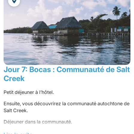
Jour 7: Bocas : Communauté de Salt
Creek
Petit déjeuner à l’hôtel.
Ensuite, vous découvrirez la communauté autochtone de
Salt Creek.
Déjeuner dans la communauté.
La communauté indigène de Salt Creek offre plusieurs