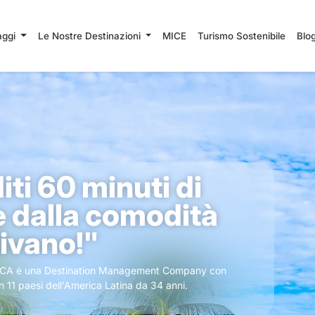
iaggi
Le Nostre Destinazioni
MICE
Turismo Sostenibile
Blo
ti 60 minuti di
 dalla comodità
divano!"
A è una Destination Management Company con
in 11 paesi dell'America Latina da 34 anni.