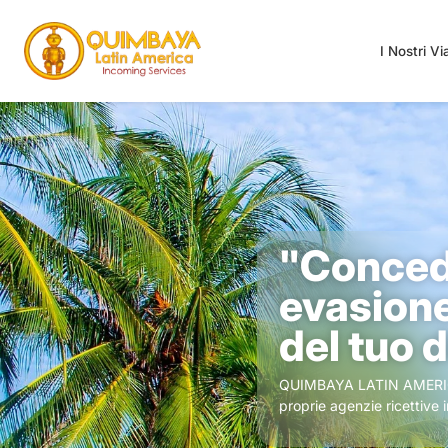
I Nostri V
"Concedi
evasione
del tuo 
QUIMBAYA LATIN AMERIC
proprie agenzie ricettive 