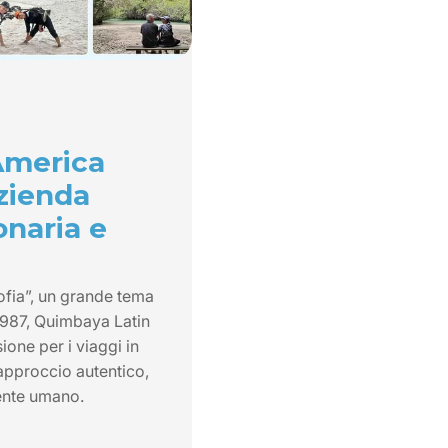
America
azienda
onaria e
ofia”, un grande tema
 1987, Quimbaya Latin
ione per i viaggi in
approccio autentico,
ente umano.