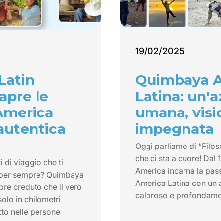
19/02/2025
Latin
Quimbaya 
apre le
Latina: un'
’America
umana, visi
 autentica
impegnata
Oggi parliamo di “Filos
che ci sta a cuore! Dal
di viaggio che ti
America incarna la pass
 per sempre? Quimbaya
America Latina con un 
re creduto che il vero
caloroso e profondam
solo in chilometri
tto nelle persone