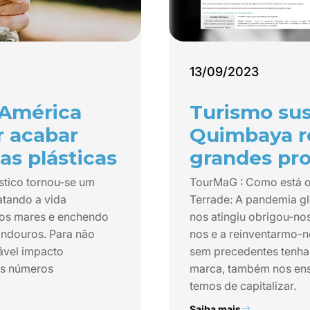
13/09/2023
América
Turismo sus
r acabar
Quimbaya r
as plásticas
grandes pro
ástico tornou-se um
TourMaG : Como está 
atando a vida
Terrade: A pandemia gl
 os mares e enchendo
nos atingiu obrigou-no
indouros. Para não
nos e a reinventarmo-n
ável impacto
sem precedentes tenha
ns números
marca, também nos ens
temos de capitalizar.
Saiba mais