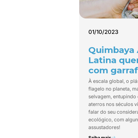
01/10/2023
Quimbaya 
Latina que
com garraf
À escala global, o pl
flagelo no planeta, m
selvagem, entupindo
aterros nos séculos v
falar do seu consider
ecológico, com algu
assustadores!
Saiba mais