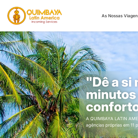
As Nossas Viage
"Dê a s
minutos 
conforto
A QUIMBAYA LATIN AMERI
agências próprias em 11 