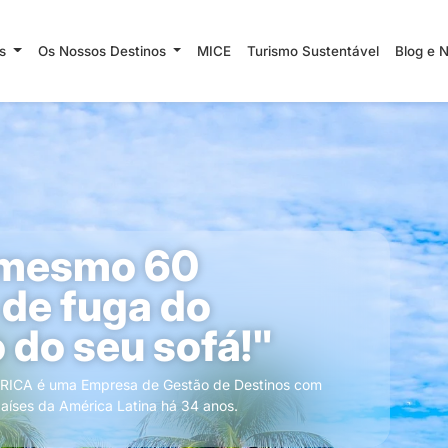
ns
Os Nossos Destinos
MICE
Turismo Sustentável
Blog e 
i mesmo 60
de fuga do
 do seu sofá!"
CA é uma Empresa de Gestão de Destinos com
países da América Latina há 34 anos.