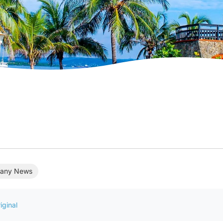
any News
iginal