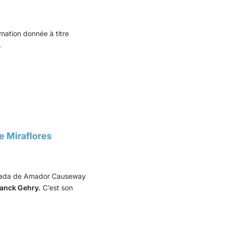
mation donnée à titre
.
de Miraflores
ity où vous pourrez trouver
curité
. Cela vous permettra
nama City
.
alzada de Amador Causeway
anck Gehry.
C’est son
où vous dégusterez un