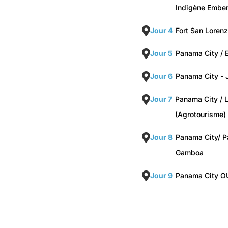
Indigène Embe
Jour 4
Fort San Lorenz
Jour 5
Panama City / E
Jour 6
Panama City - J
Jour 7
Panama City / 
(Agrotourisme)
Jour 8
Panama City/ P
Gamboa
Jour 9
Panama City OU