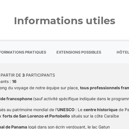
Informations utiles
FORMATIONS PRATIQUES
EXTENSIONS POSSIBLES
HÔTE
 PARTIR DE
3
PARTICIPANTS
ants :
16
 long du voyage de notre équipe sur place,
tous professionnels fr
ide francophone
(sauf activité spécifique indiquée dans le program
ssés au patrimoine mondial de l’
UNESCO
: Le
centre historique
de Pa
ux
forts de San Lorenzo et Portobello
situés sur la côte Caraïbe
nal de Panama
logé dans son écrin verdoyant, le lac Gatun