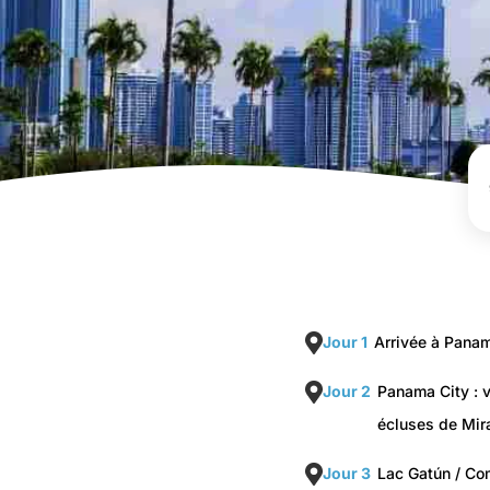
Jour 1
Arrivée à Panam
Jour 2
Panama City : vi
écluses de Mir
Jour 3
Lac Gatún / C