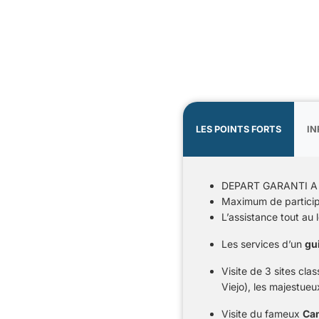
LES POINTS FORTS
IN
DEPART GARANTI A
Maximum de particip
L’assistance tout au
Les services d’un
gu
Visite de 3 sites cla
Viejo), les majestue
Visite du fameux
Ca