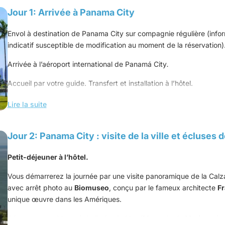
Jour 1: Arrivée à Panama City
Envol à destination de Panama City sur compagnie régulière (infor
indicatif susceptible de modification au moment de la réservation)
Arrivée à l’aéroport international de Panamá City
.
Accueil par votre guide. Transfert et installation à l’hôtel.
Dîner libre
Lire la suite
Jour 2: Panama City : visite de la ville et écluses 
Bon à savoir :
votre hôtel est situé dans un quartier de Panama C
de nombreuses offres pour vous restaurer le soir venu, en toute
sé
Petit-déjeuner à l’hôtel.
de varier vos menus et de profiter ainsi de l’offre culinaire de Pa
Vous démarrerez la journée par une visite panoramique de la C
avec arrêt photo au
Biomuseo
, conçu par le fameux architecte
Fr
unique œuvre dans les Amériques.
Départ pour le Marché de Fruits de Mer (
Mercado de Mariscos
) 