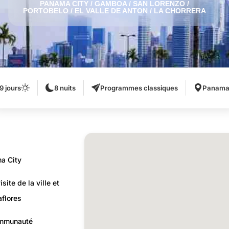
PANAMA CITY / GAMBOA / SAN LORENZO /
PORTOBELO / EL VALLE DE ANTON / LA CHORRERA
9 jours
8 nuits
Programmes classiques
Panam
a City
site de la ville et
aflores
ommunauté