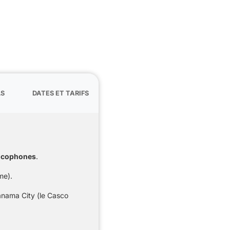
LS
DATES ET TARIFS
ancophones
.
me).
nama City (le Casco