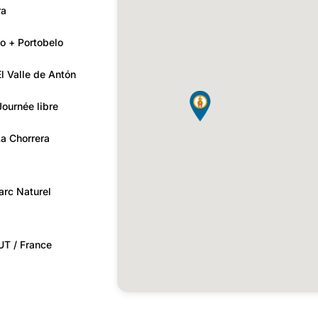
ra
o + Portobelo
l Valle de Antón
ournée libre
La Chorrera
arc Naturel
T / France