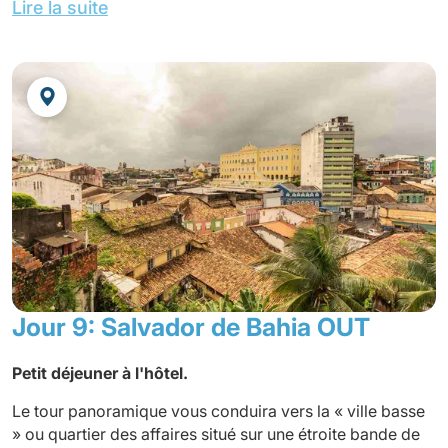
Lire la suite
absolument magnifiques (entrée incluse).
Nuit à l'hôtel.
fera découvrir ces îles enchanteresses composées de
petits hameaux colorés et de plages de sable blanc.
Installation à l`hôtel
VILA GALÉ SALVADOR****
Déjeuner en cours d’excursion sur une île et retour à
Dîner libre.
Salvador en fin d´après-midi
Nuit à l'hôtel.
Dîner libre.
Nuit à l'hôtel.
En option :
Dîner à l'hôtel.
En option :
Dîner à l'hôtel.
Jour 9: Salvador de Bahia OUT
Petit déjeuner à l'hôtel.
Le tour panoramique vous conduira vers la « ville basse
» ou quartier des affaires situé sur une étroite bande de