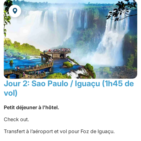
Septembre
12
26
Octobre
10
24
Novembre
7
21
Jour 2: Sao Paulo / Iguaçu (1h45 de
Décembre
vol)
5
Petit déjeuner à l'hôtel.
Check out.
Transfert à l’aéroport et vol pour Foz de Iguaçu.