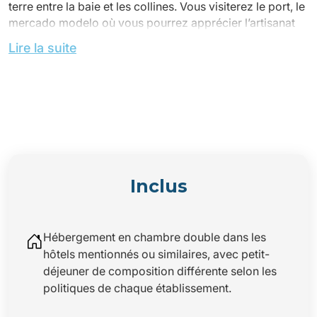
terre entre la baie et les collines. Vous visiterez le port, le
mercado modelo où vous pourrez apprécier l’artisanat
local et l’église Bonfim, haut lieu de dévotion populaire.
Lire la suite
Déjeuner sous forme de panier-repas.
Temps libre (en fonction des horaires des vols)
Transfert à l’aéroport (vol non inclus)
FIN DE NOS SERVICES
Inclus
Hébergement en chambre double dans les
POSSIBILITE D’EXTENSION PLAGE A IMBASSAI
hôtels mentionnés ou similaires, avec petit-
déjeuner de composition différente selon les
politiques de chaque établissement.