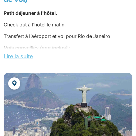
Nuit à l'hôtel.
Petit déjeuner à l'hôtel.
Check out à l’hôtel le matin.
Transfert à l’aéroport et vol pour Rio de Janeiro
Vols conseillés (non inclus) :
Lire la suite
LA3397 IGU 0650 GRU 0840
LA3342 GRU 0940 GIG 1040
Ou
Azul 4297 IGU 0530 VCP 0705
Azul 2924 VCP 0820 SDU 0925
Accueil par votre guide et transfert.
Déjeuner dans une churrascaria avec viandes à