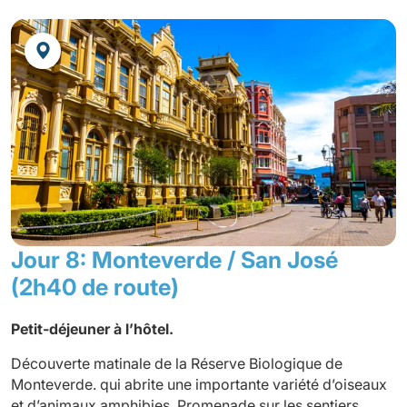
dont le Costa Rica est si fier.
Café, chocolat et canne
à
sucre où nous apprendrons tout le processus de ces 3
produits importants.
Déjeuner.
Enfin, promenade dans le petit village de Santa Elena,
réputé pour sa production de fromage.
Dîner
et nuit à l’hôtel.
Jour 8: Monteverde / San José
(2h40 de route)
Petit-déjeuner à l’hôtel.
Découverte matinale de la
Réserve Biologique de
Monteverde
.
qui
abrite une importante variété d’oiseaux
et d’animaux amphibies. Promenade sur les sentiers