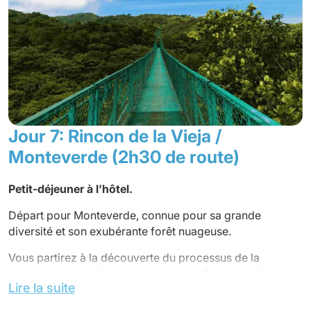
lodge.
Dîner
et nuit à l’hôtel.
Jour 7: Rincon de la Vieja /
Monteverde (2h30 de route)
Petit-déjeuner à l’hôtel.
Départ pour Monteverde, connue pour sa grande
diversité et son exubérante forêt nuageuse.
Vous partirez à la découverte du processus de la
production de café dans la plantation Don Juan. Cultivé
Lire la suite
dans des sols volcaniques à 1 300 m d’altitude, votre
guide vous donnera plus d’informations sur ce produit