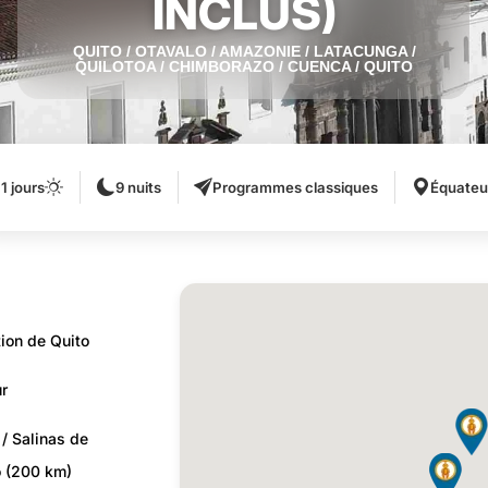
INCLUS)
QUITO / OTAVALO / AMAZONIE / LATACUNGA /
QUILOTOA / CHIMBORAZO / CUENCA / QUITO
11 jours
9 nuits
Programmes classiques
Équateu
tion de Quito
ur
 / Salinas de
o (200 km)