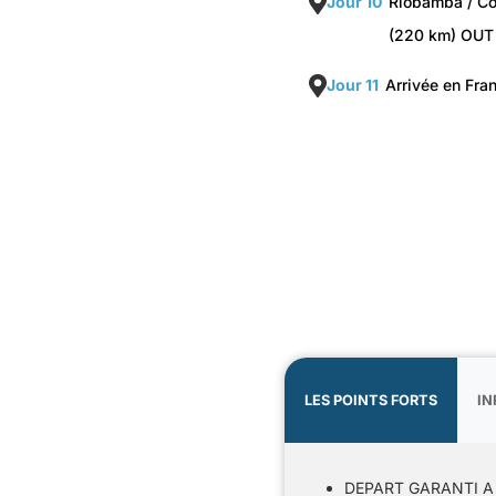
Jour 10
Riobamba / Co
(220 km) OUT
Jour 11
Arrivée en Fra
LES POINTS FORTS
IN
DEPART GARANTI A