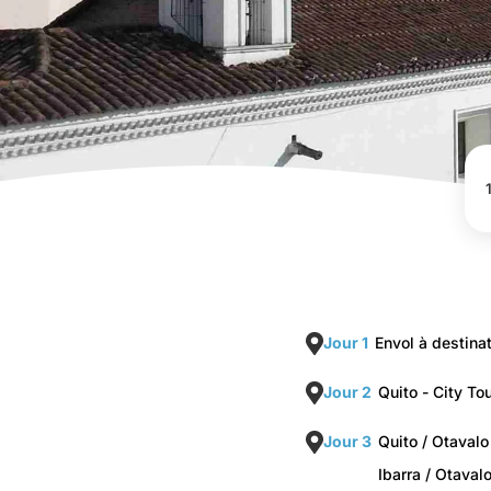
Jour 1
Envol à destina
Jour 2
Quito - City To
Jour 3
Quito / Otavalo
Ibarra / Otaval