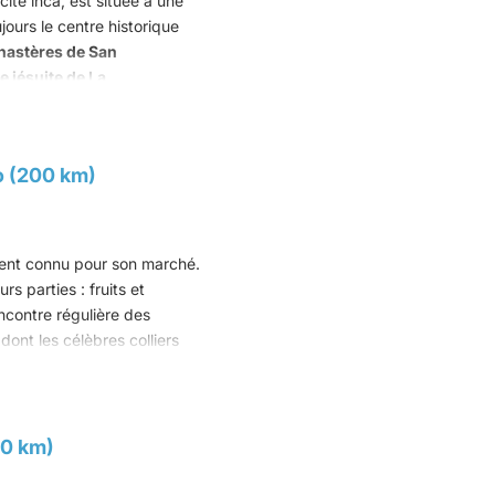
cité inca, est située à une
jours le centre historique
astères de San
ge jésuite de La
ue de Quito". Cette école
gnol, italien, mauresque,
térieures.
lo (200 km)
 pour découvrir son
mence par la colline
d
e.
ment connu pour son marché.
s parties : fruits et
x efforts de ses habitants a
encontre régulière des
 anciens).
ont les célèbres colliers
tation d'une sucrerie locale
ns une forêt d'eucalyptus, se
ation artisanale.
ade à pied. Cette cascade est
50 km)
n pour prendre l'esprit du
thédrale et l’Archevêché,
ent et font la fête avant de le