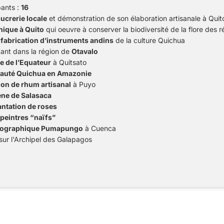
ants :
16
ucrerie locale
et démonstration de son élaboration artisanale à Quit
nique à Quito
qui oeuvre à conserver la biodiversité de la flore des 
e fabrication d’instruments andins
de la culture Quichua
tant dans la région de
Otavalo
e de l’Equateur
à Quitsato
auté Quichua en Amazonie
ion de rhum artisanal
à Puyo
ne de Salasaca
antation de roses
peintres “naïfs”
ographique Pumapungo
à Cuenca
sur l'Archipel des Galapagos