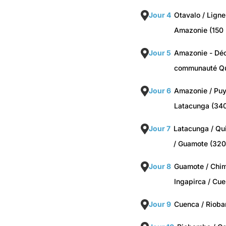
Jour 4
Otavalo / Ligne
Amazonie (150
Jour 5
Amazonie - Déc
communauté Q
Jour 6
Amazonie / Puy
Latacunga (34
Jour 7
Latacunga / Qu
/ Guamote (320
Jour 8
Guamote / Chim
Ingapirca / Cu
Jour 9
Cuenca / Riob