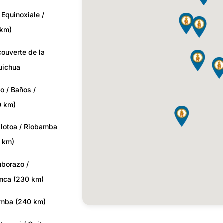
 Equinoxiale /
 km)
ouverte de la
uichua
o / Baños /
0 km)
ilotoa / Riobamba
 km)
borazo /
enca (230 km)
amba (240 km)