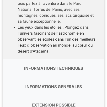
puis partez à l’aventure dans le Parc
National Torres del Paine, avec ses
montagnes iconiques, ses lacs turquoise et
sa faune exceptionnelle.
Les yeux dans les étoiles : Plongez dans
l'univers fascinant de l'astronomie en
observant les étoiles dans l'un des meilleurs
lieux d'observation au monde, au cœur du
désert d’Atacama.
INFORMATIONS TECHNIQUES
Aérien
–
Le programme a été établi selon les
horaires de la compagnie aérienne LATAM
INFORMATIONS GENERALES
AIRLINES pour les vols internationaux et les
vols intérieurs.
Formalités
- Pour les ressortissants français,
le passeport doit être valable au moins six
EXTENSION POSSIBLE