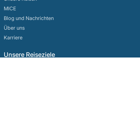
MICE
Blog und Nachrichten
Über uns
Karriere
Unsere Reiseziele
Argentinien
Ecuador
Bolivien
Guatemala
Brasilien
Mexiko
Chile
Panama
Kolumbien
Peru
Costa Rica
Unsere sozialen Netzwerke