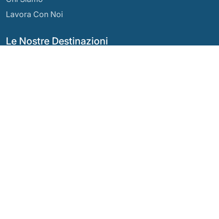
Lavora Con Noi
Le Nostre Destinazioni
Argentina
Ecuador
Bolivia
Guatemala
Brasile
Messico
Cile
Panama
Colombia
Perù
Costa Rica
I Nostri Social Network