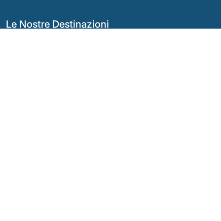
Le Nostre Destinazioni
Argentina
Ecuador
Bolivia
Guatemala
Brasile
Messico
Cile
Panama
Colombia
Perù
Costa Rica
I Nostri Social Network