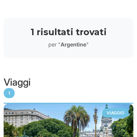
1 risultati trovati
per "
Argentine
"
Viaggi
1
VIAGGIO