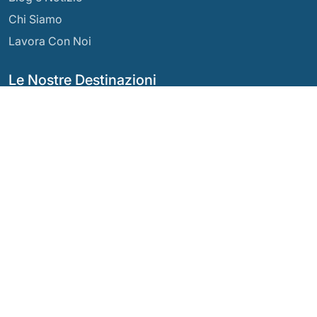
Chi Siamo
Lavora Con Noi
Le Nostre Destinazioni
Argentina
Ecuador
Bolivia
Guatemala
Brasile
Messico
Cile
Panama
Colombia
Perù
Costa Rica
I Nostri Social Network