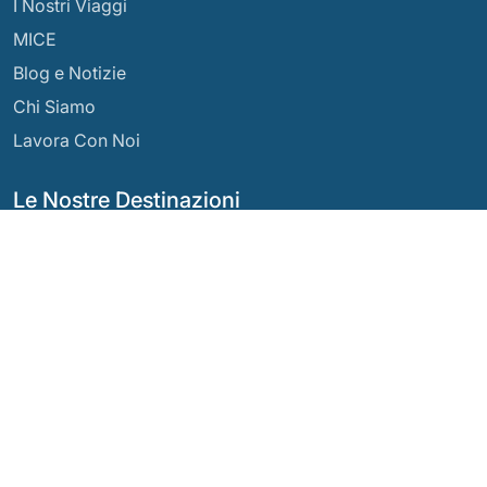
I Nostri Viaggi
MICE
Blog e Notizie
Chi Siamo
Lavora Con Noi
Le Nostre Destinazioni
Argentina
Ecuador
Bolivia
Guatemala
Brasile
Messico
Cile
Panama
Colombia
Perù
Costa Rica
I Nostri Social Network