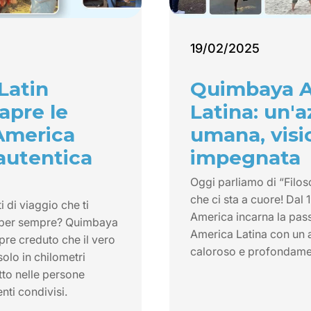
19/02/2025
Latin
Quimbaya 
apre le
Latina: un'
’America
umana, visi
 autentica
impegnata
Oggi parliamo di “Filos
che ci sta a cuore! Dal
di viaggio che ti
America incarna la pass
 per sempre? Quimbaya
America Latina con un 
re creduto che il vero
caloroso e profondam
solo in chilometri
tto nelle persone
nti condivisi.