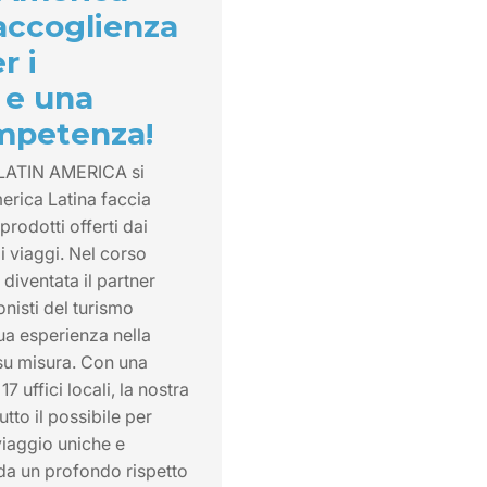
'accoglienza
r i
 e una
mpetenza!
LATIN AMERICA si
erica Latina faccia
rodotti offerti dai
di viaggi. Nel corso
 diventata il partner
onisti del turismo
sua esperienza nella
 su misura. Con una
7 uffici locali, la nostra
utto il possibile per
viaggio uniche e
e da un profondo rispetto