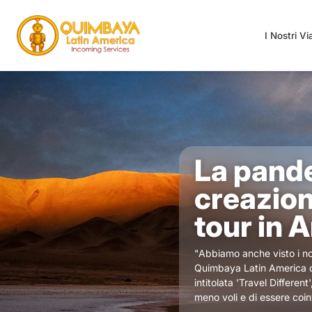
I Nostri V
La pande
creazione
tour in 
"Abbiamo anche visto i no
Quimbaya Latin America ch
intitolata 'Travel Differen
meno voli e di essere coin