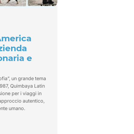
America
azienda
onaria e
ofia”, un grande tema
 1987, Quimbaya Latin
ione per i viaggi in
approccio autentico,
ente umano.